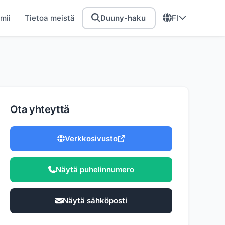
mii
Tietoa meistä
FI
Duuny-haku
Ota yhteyttä
Verkkosivusto
Näytä puhelinnumero
Näytä sähköposti