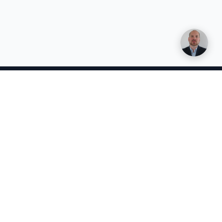
Lakiasiat
Tietosuojakäytäntö
Käyttöehdot
Tekoälyn läpinäkyvyysilmoitus
Henkilötietojen käsittelysopimus