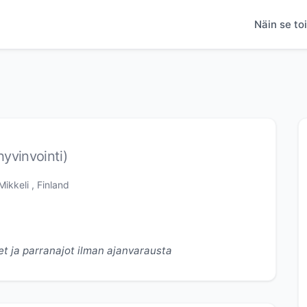
Näin se toi
hyvinvointi)
ikkeli , Finland
et ja parranajot ilman ajanvarausta