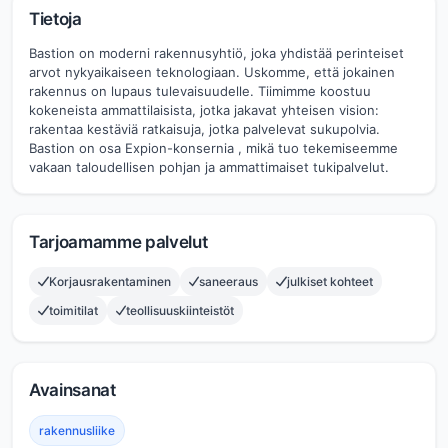
Tietoja
Bastion on moderni rakennusyhtiö, joka yhdistää perinteiset
arvot nykyaikaiseen teknologiaan. Uskomme, että jokainen
rakennus on lupaus tulevaisuudelle. Tiimimme koostuu
kokeneista ammattilaisista, jotka jakavat yhteisen vision:
rakentaa kestäviä ratkaisuja, jotka palvelevat sukupolvia.
Bastion on osa Expion-konsernia , mikä tuo tekemiseemme
vakaan taloudellisen pohjan ja ammattimaiset tukipalvelut.
Tarjoamamme palvelut
Korjausrakentaminen
saneeraus
julkiset kohteet
toimitilat
teollisuuskiinteistöt
Avainsanat
rakennusliike