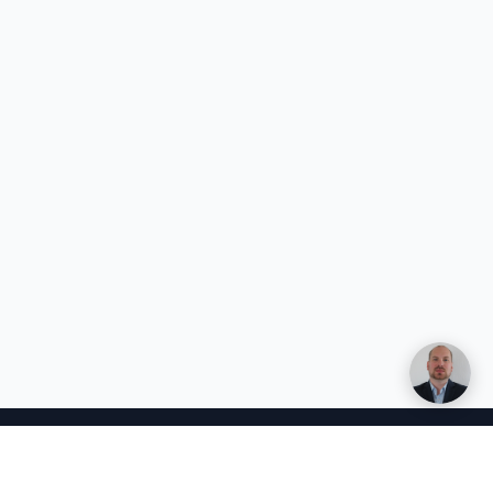
Henri Vuolle
Yhteisperustaja, Duuny