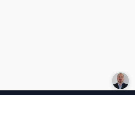
Henri Vuolle
Yhteisperustaja, Duuny
Edullinen tekoälyoptimointi, jonka voit itse tehdä