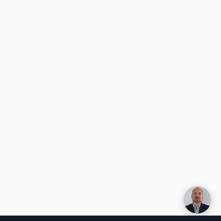
Henri Vuolle
Yhteisperustaja, Duuny