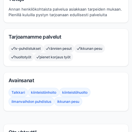
Annan henkilökohtaista palvelua asiakkaan tarpeiden mukaan.
Pienillä kuluilla pystyn tarjoanaan edullisesti palveluita
Tarjoamamme palvelut
Iv-puhdistukset
rännien pesut
ikkunan pesu
huoltotyöt
pienet korjaus työt
Avainsanat
Talkkari
kiinteistönhoito
kiinteistöhuolto
ilmanvaihdon puhdistus
ikkunan pesu