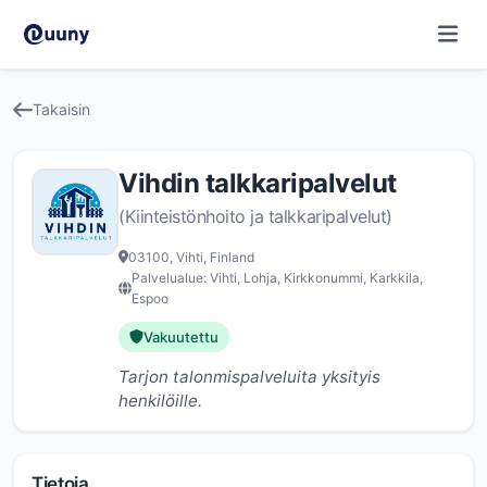
Takaisin
Vihdin talkkaripalvelut
(Kiinteistönhoito ja talkkaripalvelut)
03100, Vihti, Finland
Palvelualue: Vihti, Lohja, Kirkkonummi, Karkkila,
Espoo
Vakuutettu
Tarjon talonmispalveluita yksityis
henkilöille.
Tietoja