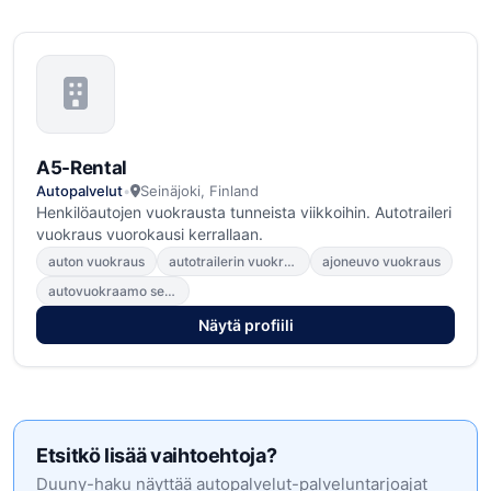
A5-Rental
Autopalvelut
•
Seinäjoki, Finland
Henkilöautojen vuokrausta tunneista viikkoihin. Autotraileri
vuokraus vuorokausi kerrallaan.
auton vuokraus
autotrailerin vuokraus
ajoneuvo vuokraus
autovuokraamo seinäjoki
Näytä profiili
Etsitkö lisää vaihtoehtoja?
Duuny-haku näyttää autopalvelut-palveluntarjoajat