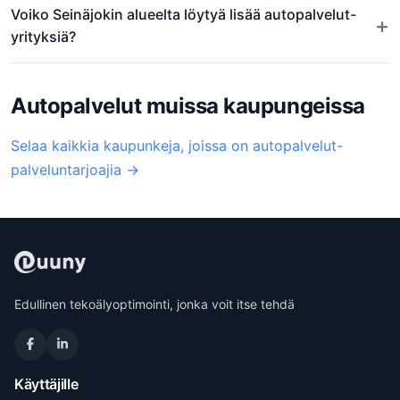
Voiko Seinäjokin alueelta löytyä lisää autopalvelut-
+
yrityksiä?
Autopalvelut muissa kaupungeissa
Selaa kaikkia kaupunkeja, joissa on autopalvelut-
palveluntarjoajia →
Edullinen tekoälyoptimointi, jonka voit itse tehdä
Käyttäjille