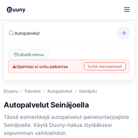
Lähellä minua
⚠
Sijaintiasi ei voitu paikantaa
Syötä manuaalisesti
Etusivu
/
Palvelut
/
Autopalvelut
/
Seinäjoki
Autopalvelut Seinäjoella
Tässä esimerkkejä autopalvelut-palveluntarjoajista
Seinäjoella. Käytä Duuny-hakua löytääksesi
sopivimman vaihtoehdon.