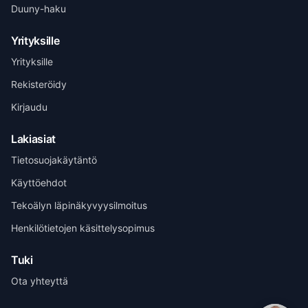
Duuny-haku
Yrityksille
Yrityksille
Rekisteröidy
Kirjaudu
Lakiasiat
Tietosuojakäytäntö
Käyttöehdot
Tekoälyn läpinäkyvyysilmoitus
Henri Vuolle
Yhteisperustaja, Duuny
Henkilötietojen käsittelysopimus
Tuki
Ota yhteyttä