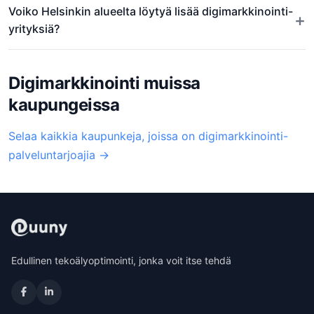
Voiko Helsinkin alueelta löytyä lisää digimarkkinointi-
+
yrityksiä?
Digimarkkinointi muissa
kaupungeissa
Selaa kaikkia kaupunkeja, joissa on digimarkkinointi-
palveluntarjoajia →
Edullinen tekoälyoptimointi, jonka voit itse tehdä