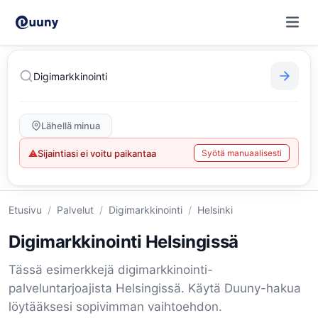
Lähellä minua
⚠
Sijaintiasi ei voitu paikantaa
Syötä manuaalisesti
Etusivu
/
Palvelut
/
Digimarkkinointi
/
Helsinki
Digimarkkinointi Helsingissä
Tässä esimerkkejä digimarkkinointi-
palveluntarjoajista Helsingissä. Käytä Duuny-hakua
löytääksesi sopivimman vaihtoehdon.