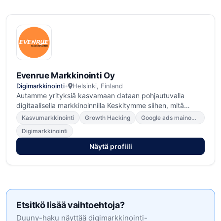
Evenrue Markkinointi Oy
Digimarkkinointi
•
Helsinki, Finland
Autamme yrityksiä kasvamaan dataan pohjautuvalla
digitaalisella markkinoinnilla Keskitymme siihen, mitä
osaamme parhaiten Suhtaudumme intohimoisesti
Kasvumarkkinointi
Growth Hacking
Google ads mainonta
digimarkkinointiin ja asiakkaidemme menestykseen.
Digimarkkinointi
Meidän toimintaa ohjaa ns. "performance marketing
mindset" eli haluamme saavuttaa mitattavia tuloksia
Näytä profiili
sinulle. Meille ei riitä näyttökerrat eikä kävijät. Jos emme
onnistu liikuttamaan, sinun liiketoiminnalle merkittäviä
mittareita, koemme epäonnistuneemme. Meillä on portfolio
onnistuneista caseista ja referenssejä jotka todistavat
kykymme saavuttaa tuloksia.
Etsitkö lisää vaihtoehtoja?
Duuny-haku näyttää digimarkkinointi-