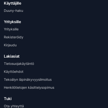
Käyttäjille
Duuny-haku
Yrityksille
Yrityksille
Rekisteröidy
Kirjaudu
Lakiasiat
Tietosuojakäytäntö
Käyttöehdot
Tekoälyn läpinäkyvyysilmoitus
Henri Vuolle
Yhteisperustaja, Duuny
Henkilötietojen käsittelysopimus
Tuki
Ota yhteyttä