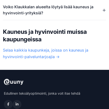
Voiko Klaukkalan alueelta löytyä lisää kauneus ja
+
hyvinvointi-yrityksiä?
Kauneus ja hyvinvointi muissa
kaupungeissa
Selaa kaikkia kaupunkeja, joissa on kauneus ja
hyvinvointi-palveluntarjoajia →
Edullinen tekoälyoptimointi, jonka voit itse tehdä