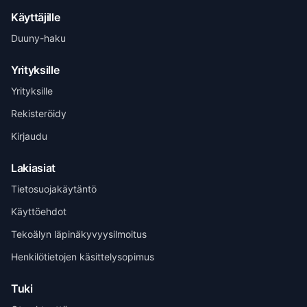
Käyttäjille
Duuny-haku
Yrityksille
Yrityksille
Rekisteröidy
Kirjaudu
Lakiasiat
Tietosuojakäytäntö
Käyttöehdot
Tekoälyn läpinäkyvyysilmoitus
Henri Vuolle
Yhteisperustaja, Duuny
Henkilötietojen käsittelysopimus
Tuki