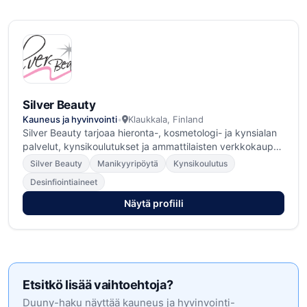
Silver Beauty
Kauneus ja hyvinvointi
•
Klaukkala, Finland
Silver Beauty tarjoaa hieronta-, kosmetologi- ja kynsialan
palvelut, kynsikoulutukset ja ammattilaisten verkkokaupan
yhdestä paikasta. Etsimme jatkuvasti uusia tapoja
Silver Beauty
Manikyyripöytä
Kynsikoulutus
kehittää alan työskentelyä ja olemme suunnitelleet
Desinfiointiaineet
maailman ensimmäisen räätälöitävän sähköisen
ERGOLUXE-manikyyripöydän, joka on saanut CE-
Näytä profiili
merkinnän ja se omaa EU laajuisen mallisuojan.
Valikoimamme ja palvelumme perustuvat käytännön
kokemukseen, korkeaan laatuun ja haluun auttaa
kauneusalan ammattilaisia työssään.
Etsitkö lisää vaihtoehtoja?
Duuny-haku näyttää kauneus ja hyvinvointi-