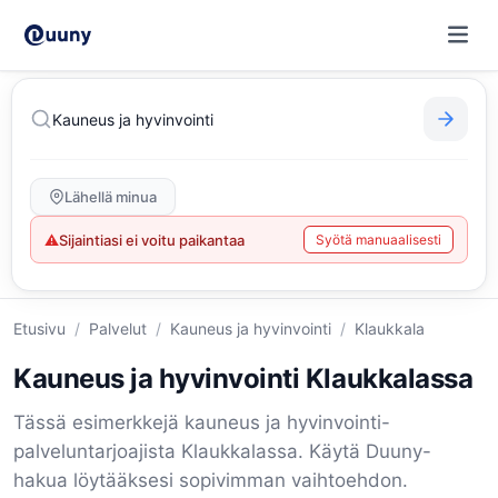
Lähellä minua
⚠
Sijaintiasi ei voitu paikantaa
Syötä manuaalisesti
Etusivu
/
Palvelut
/
Kauneus ja hyvinvointi
/
Klaukkala
Kauneus ja hyvinvointi Klaukkalassa
Tässä esimerkkejä kauneus ja hyvinvointi-
palveluntarjoajista Klaukkalassa. Käytä Duuny-
hakua löytääksesi sopivimman vaihtoehdon.