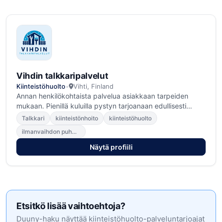
Vihdin talkkaripalvelut
Kiinteistöhuolto
•
Vihti, Finland
Annan henkilökohtaista palvelua asiakkaan tarpeiden
mukaan. Pienillä kuluilla pystyn tarjoanaan edullisesti
palveluita
Talkkari
kiinteistönhoito
kiinteistöhuolto
ilmanvaihdon puhdistus
Näytä profiili
Etsitkö lisää vaihtoehtoja?
Duuny-haku näyttää kiinteistöhuolto-palveluntarjoajat