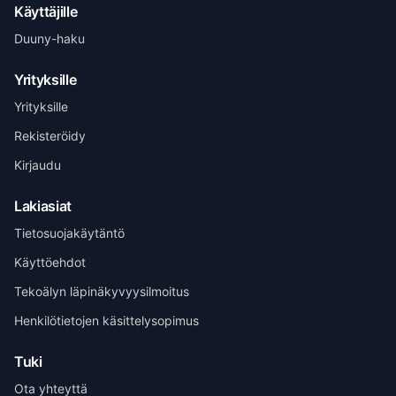
Käyttäjille
Duuny-haku
Yrityksille
Yrityksille
Rekisteröidy
Kirjaudu
Lakiasiat
Tietosuojakäytäntö
Käyttöehdot
Tekoälyn läpinäkyvyysilmoitus
Henri Vuolle
Yhteisperustaja, Duuny
Henkilötietojen käsittelysopimus
Tuki
Ota yhteyttä