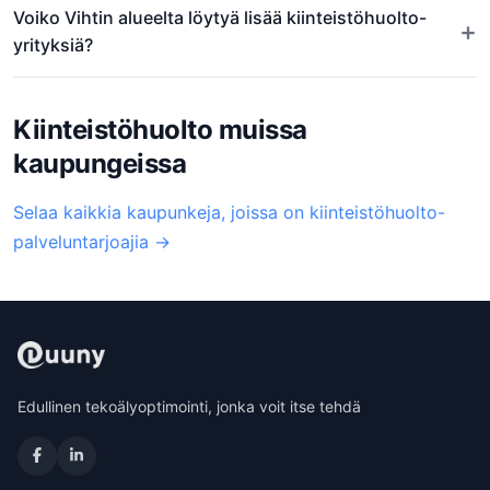
Voiko Vihtin alueelta löytyä lisää kiinteistöhuolto-
+
yrityksiä?
Kiinteistöhuolto muissa
kaupungeissa
Selaa kaikkia kaupunkeja, joissa on kiinteistöhuolto-
palveluntarjoajia →
Edullinen tekoälyoptimointi, jonka voit itse tehdä