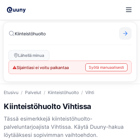
Lähellä minua
⚠
Sijaintiasi ei voitu paikantaa
Syötä manuaalisesti
Etusivu
/
Palvelut
/
Kiinteistöhuolto
/
Vihti
Kiinteistöhuolto Vihtissa
Tässä esimerkkejä kiinteistöhuolto-
palveluntarjoajista Vihtissa. Käytä Duuny-hakua
löytääksesi sopivimman vaihtoehdon.