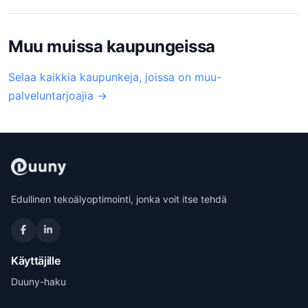
Muu muissa kaupungeissa
Selaa kaikkia kaupunkeja, joissa on muu-
palveluntarjoajia →
Edullinen tekoälyoptimointi, jonka voit itse tehdä
Käyttäjille
Duuny-haku