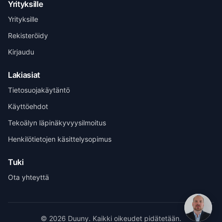
Yrityksille
Yrityksille
Rekisteröidy
Kirjaudu
Lakiasiat
Tietosuojakäytäntö
Käyttöehdot
Tekoälyn läpinäkyvyysilmoitus
Henri Vuolle
Yhteisperustaja, Duuny
Henkilötietojen käsittelysopimus
Tuki
Ota yhteyttä
© 2026 Duuny. Kaikki oikeudet pidätetään.