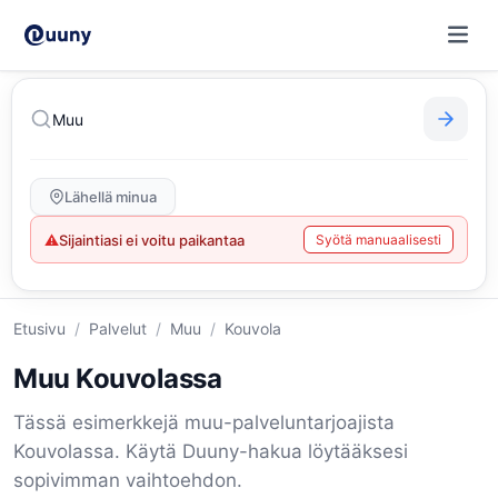
Lähellä minua
⚠
Sijaintiasi ei voitu paikantaa
Syötä manuaalisesti
Etusivu
/
Palvelut
/
Muu
/
Kouvola
Muu Kouvolassa
Tässä esimerkkejä muu-palveluntarjoajista
Kouvolassa. Käytä Duuny-hakua löytääksesi
sopivimman vaihtoehdon.