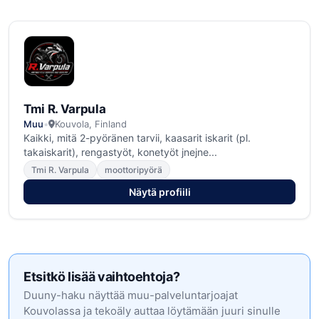
Tmi R. Varpula
Muu
•
Kouvola, Finland
Kaikki, mitä 2-pyöränen tarvii, kaasarit iskarit (pl.
takaiskarit), rengastyöt, konetyöt jnejne...
Tmi R. Varpula
moottoripyörä
Näytä profiili
Etsitkö lisää vaihtoehtoja?
Duuny-haku näyttää muu-palveluntarjoajat
Kouvolassa ja tekoäly auttaa löytämään juuri sinulle